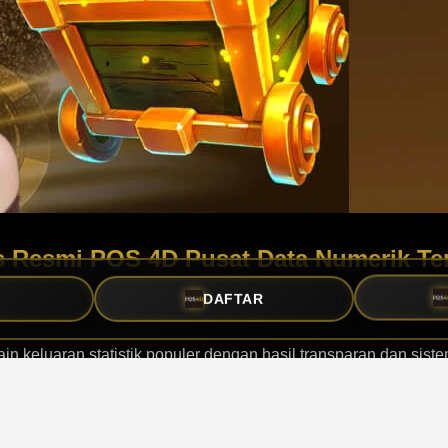
us Resmi POS 4D Pusat Data Numerik Te
DAFTAR
yak dicari karena aksesnya ngebut, tampilannya simpel, dan ngg
n keluaran statistik populer dengan hasil transparan dan siste
rver lelet yang bikin kepala panas.
i perangkat, mulai dari smartphone sampai desktop. Proses lo
orm abal-abal.