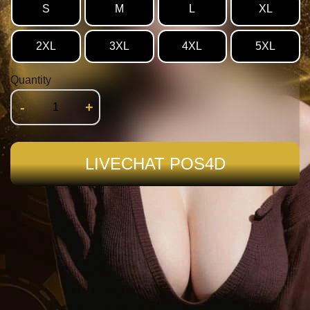
S
M
L
XL
2XL
3XL
4XL
5XL
Quantity
-
+
LIVECHAT POS4D