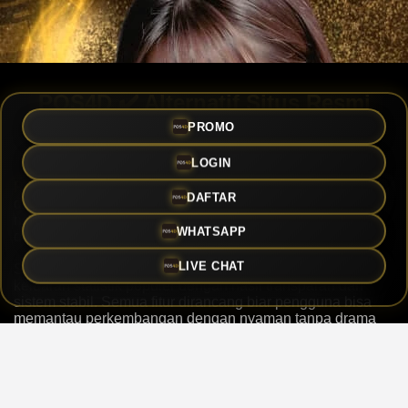
POS4D ✔️ Alternatif Situs Resmi
POS 4D Pusat Data Numerik
PROMO
Terlengkap & Tercepat 2026
LOGIN
POS4D
jadi alternatif resmi terpercaya 2026 yang banyak
DAFTAR
dicari karena aksesnya ngebut, tampilannya simpel, dan
nggak bikin emosi pas lagi pengen cepat login buat cek
WHATSAPP
data numerik favorit.
Sebagai pusat data numerik terlengkap, POS 4D nyediain
LIVE CHAT
keluaran statistik populer dengan hasil transparan dan
sistem stabil. Semua fitur dirancang biar pengguna bisa
memantau perkembangan dengan nyaman tanpa drama
server lelet yang bikin kepala panas.
Link situs
POS 4D
juga udah dioptimalkan buat berbagai
perangkat, mulai dari smartphone sampai desktop. Proses
login, pembaruan informasi, sampai penarikan saldo