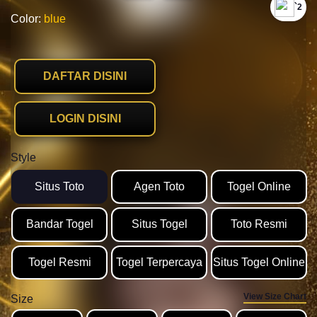
`2
Color:
blue
DAFTAR DISINI
LOGIN DISINI
Style
Situs Toto
Agen Toto
Togel Online
Bandar Togel
Situs Togel
Toto Resmi
Togel Resmi
Togel Terpercaya
Situs Togel Online
View Size Chart
Size