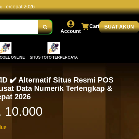
& Tercepat 2026
Cart
BUAT AKUN
Account
TOGEL ONLINE
SITUS TOTO TERPERCAYA
D ✔️ Alternatif Situs Resmi POS
usat Data Numerik Terlengkap &
epat 2026
. 10.000
lue