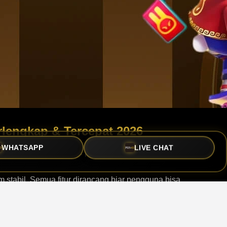
rlengkap & Tercepat 2026
WHATSAPP
LIVE CHAT
ak bikin emosi pas lagi pengen cepat login buat cek
m stabil. Semua fitur dirancang biar pengguna bisa
gin, pembaruan informasi, sampai penarikan saldo