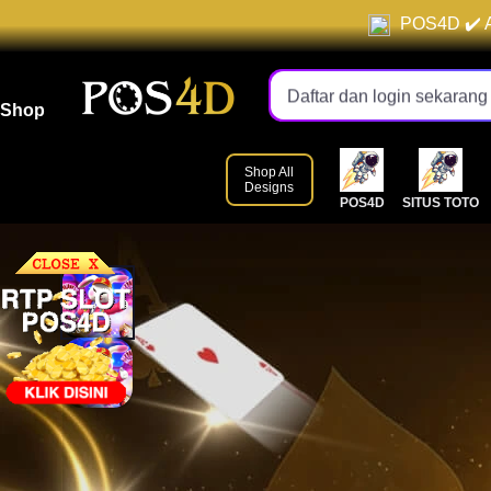
POS4D ✔️ A
Bonus menarik setiap hari
Daftar dan login sekarang
Shop
Shop All
Designs
POS4D
SITUS TOTO