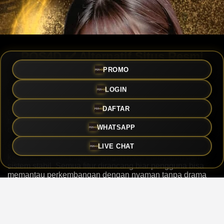
POS4D ✔️ Alternatif Situs Resmi
POS 4D Pusat Data Numerik
PROMO
Terlengkap & Tercepat 2026
LOGIN
POS4D
jadi alternatif resmi terpercaya 2026 yang banyak
DAFTAR
dicari karena aksesnya ngebut, tampilannya simpel, dan
nggak bikin emosi pas lagi pengen cepat login buat cek
WHATSAPP
data numerik favorit.
Sebagai pusat data numerik terlengkap, POS 4D nyediain
LIVE CHAT
keluaran statistik populer dengan hasil transparan dan
sistem stabil. Semua fitur dirancang biar pengguna bisa
memantau perkembangan dengan nyaman tanpa drama
server lelet yang bikin kepala panas.
Link situs
POS 4D
juga udah dioptimalkan buat berbagai
perangkat, mulai dari smartphone sampai desktop. Proses
login, pembaruan informasi, sampai penarikan saldo