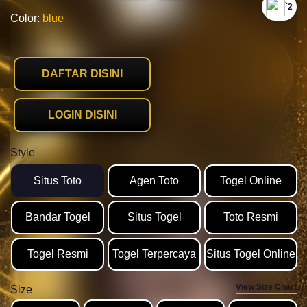
`2
Color:
blue
DAFTAR DISINI
LOGIN DISINI
Style
Situs Toto
Agen Toto
Togel Online
Bandar Togel
Situs Togel
Toto Resmi
Togel Resmi
Togel Terpercaya
Situs Togel Online
View Size Chart
Size