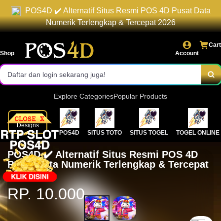
POS4D ✔️ Alternatif Situs Resmi POS 4D Pusat Data
Akses login cepat dan stabil.
Numerik Terlengkap & Tercepat 2026
Pasaran lengkap & result resmi.
Cart
Shop
Account
Bonus menarik setiap hari!
Daftar dan login sekarang juga!
Explore Categories
Popular Products
Shop All
Designs
POS4D
SITUS TOTO
SITUS TOGEL
TOGEL ONLINE
POS4D ✔️ Alternatif Situs Resmi POS 4D
Pusat Data Numerik Terlengkap & Tercepat
2026
RP. 10.000