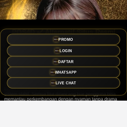
POS4D ✔️ Alternatif Situs Resmi
POS 4D Pusat Data Numerik
PROMO
Terlengkap & Tercepat 2026
LOGIN
POS4D
jadi alternatif resmi terpercaya 2026 yang banyak
DAFTAR
dicari karena aksesnya ngebut, tampilannya simpel, dan
nggak bikin emosi pas lagi pengen cepat login buat cek
WHATSAPP
data numerik favorit.
Sebagai pusat data numerik terlengkap, POS 4D nyediain
LIVE CHAT
keluaran statistik populer dengan hasil transparan dan
sistem stabil. Semua fitur dirancang biar pengguna bisa
memantau perkembangan dengan nyaman tanpa drama
server lelet yang bikin kepala panas.
Link situs
POS 4D
juga udah dioptimalkan buat berbagai
perangkat, mulai dari smartphone sampai desktop. Proses
login, pembaruan informasi, sampai penarikan saldo