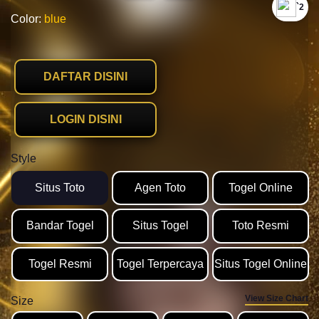
`2
Color:
blue
DAFTAR DISINI
LOGIN DISINI
Style
Situs Toto
Agen Toto
Togel Online
Bandar Togel
Situs Togel
Toto Resmi
Togel Resmi
Togel Terpercaya
Situs Togel Online
View Size Chart
Size