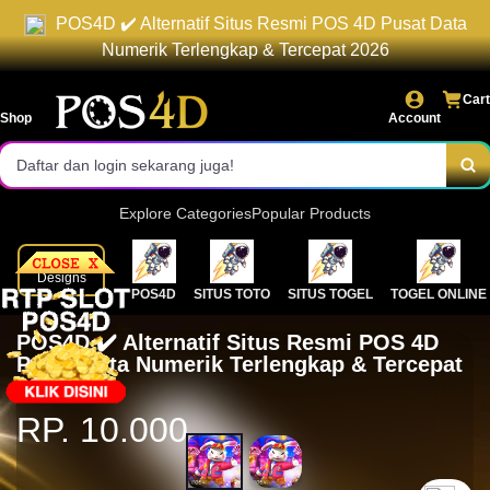
POS4D ✔️ Alternatif Situs Resmi POS 4D Pusat Data
Akses login cepat dan stabil.
Numerik Terlengkap & Tercepat 2026
Pasaran lengkap & result resmi.
Cart
Shop
Account
Bonus menarik setiap hari!
Daftar dan login sekarang juga!
Explore Categories
Popular Products
Shop All
Designs
POS4D
SITUS TOTO
SITUS TOGEL
TOGEL ONLINE
POS4D ✔️ Alternatif Situs Resmi POS 4D
Pusat Data Numerik Terlengkap & Tercepat
2026
RP. 10.000