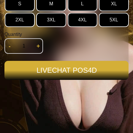
S
M
L
XL
2XL
3XL
4XL
5XL
Quantity
-
+
LIVECHAT POS4D