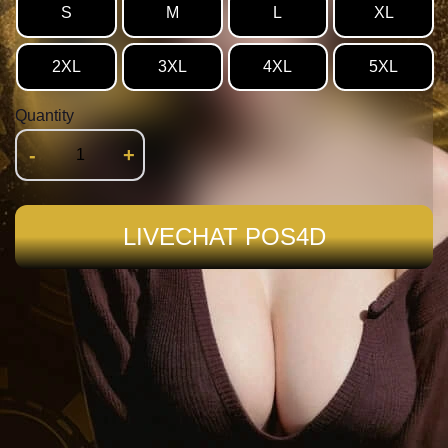
S
M
L
XL
2XL
3XL
4XL
5XL
Quantity
-
+
LIVECHAT POS4D