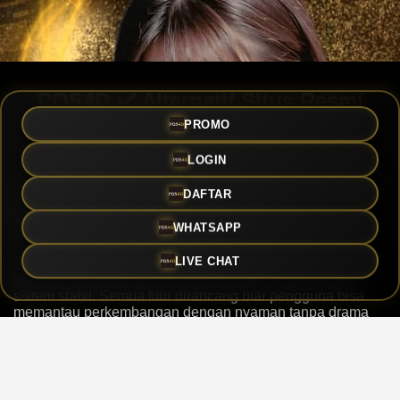
POS4D ✔️ Alternatif Situs Resmi
POS 4D Pusat Data Numerik
PROMO
Terlengkap & Tercepat 2026
LOGIN
POS4D
jadi alternatif resmi terpercaya 2026 yang banyak
DAFTAR
dicari karena aksesnya ngebut, tampilannya simpel, dan
nggak bikin emosi pas lagi pengen cepat login buat cek
WHATSAPP
data numerik favorit.
Sebagai pusat data numerik terlengkap, POS 4D nyediain
LIVE CHAT
keluaran statistik populer dengan hasil transparan dan
sistem stabil. Semua fitur dirancang biar pengguna bisa
memantau perkembangan dengan nyaman tanpa drama
server lelet yang bikin kepala panas.
Link situs
POS 4D
juga udah dioptimalkan buat berbagai
perangkat, mulai dari smartphone sampai desktop. Proses
login, pembaruan informasi, sampai penarikan saldo