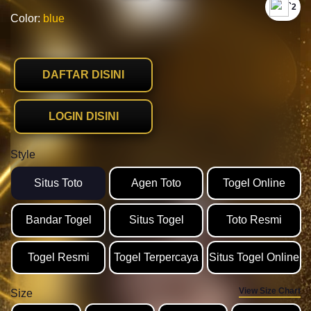
`2
Color:
blue
DAFTAR DISINI
LOGIN DISINI
Style
Situs Toto
Agen Toto
Togel Online
Bandar Togel
Situs Togel
Toto Resmi
Togel Resmi
Togel Terpercaya
Situs Togel Online
View Size Chart
Size