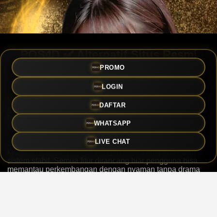
POS4D ✔️ Alternatif Situs Resmi
POS 4D Pusat Data Numerik
PROMO
Terlengkap & Tercepat 2026
LOGIN
POS4D
jadi alternatif resmi terpercaya 2026 yang banyak
DAFTAR
dicari karena aksesnya ngebut, tampilannya simpel, dan
nggak bikin emosi pas lagi pengen cepat login buat cek
WHATSAPP
data numerik favorit.
Sebagai pusat data numerik terlengkap, POS 4D nyediain
LIVE CHAT
keluaran statistik populer dengan hasil transparan dan
sistem stabil. Semua fitur dirancang biar pengguna bisa
memantau perkembangan dengan nyaman tanpa drama
server lelet yang bikin kepala panas.
Link situs
POS 4D
juga udah dioptimalkan buat berbagai
perangkat, mulai dari smartphone sampai desktop. Proses
login, pembaruan informasi, sampai penarikan saldo