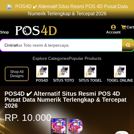
POS4D ✔️ Alternatif Situs Resmi POS 4D Pusat Data
Numerik Terlengkap & Tercepat 2026
Cart
Shop
Account
Selamat datang di POS4D 📎 GroupServer Login Bandar Togel
Online!
Link situs Toto resmi & terpercaya.
Akses login cepat dan stabil.
Explore Categories
Popular Products
Pasaran lengkap & result resmi.
Shop All
Designs
POS4D
SITUS TOTO
SITUS TOGEL
TOGEL ONLINE
Bonus menarik setiap hari!
POS4D ✔️ Alternatif Situs Resmi POS 4D
Daftar dan login sekarang juga!
Pusat Data Numerik Terlengkap & Tercepat
2026
RP. 10.000