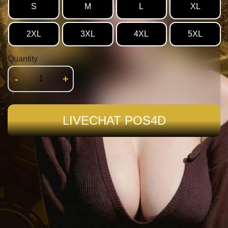
S
M
L
XL
2XL
3XL
4XL
5XL
Quantity
-
+
LIVECHAT POS4D