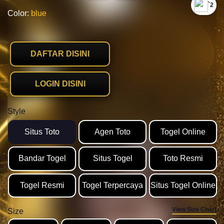
`2
Color:
blue
DAFTAR DISINI
LOGIN DISINI
Style
Situs Toto
Agen Toto
Togel Online
Bandar Togel
Situs Togel
Toto Resmi
Togel Resmi
Togel Terpercaya
Situs Togel Online
View Size Chart
Size