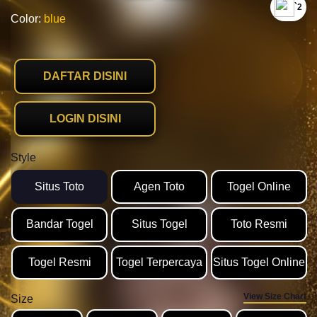
`2
Color:
blue
DAFTAR DISINI
LOGIN DISINI
Style
Situs Toto
Agen Toto
Togel Online
Bandar Togel
Situs Togel
Toto Resmi
Togel Resmi
Togel Terpercaya
Situs Togel Online
View Size Chart
Size