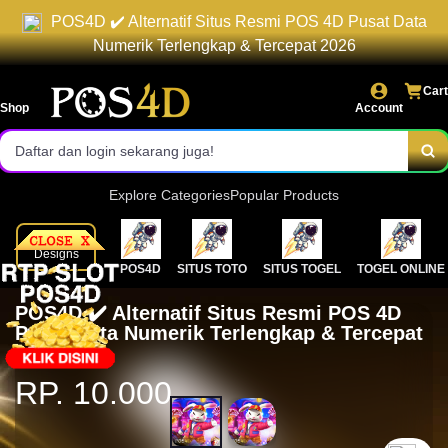
POS4D ✔️ Alternatif Situs Resmi POS 4D Pusat Data
Akses login cepat dan stabil.
Numerik Terlengkap & Tercepat 2026
Pasaran lengkap & result resmi.
Cart
Shop
Account
Bonus menarik setiap hari!
Daftar dan login sekarang juga!
Explore Categories
Popular Products
Shop All
Designs
POS4D
SITUS TOTO
SITUS TOGEL
TOGEL ONLINE
POS4D ✔️ Alternatif Situs Resmi POS 4D
Pusat Data Numerik Terlengkap & Tercepat
2026
RP. 10.000