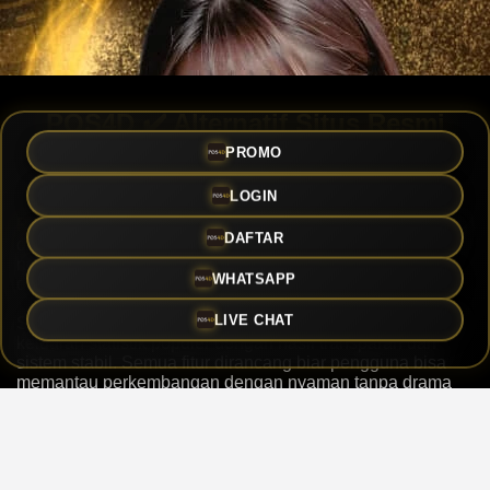
POS4D ✔️ Alternatif Situs Resmi
POS 4D Pusat Data Numerik
PROMO
Terlengkap & Tercepat 2026
LOGIN
POS4D
jadi alternatif resmi terpercaya 2026 yang banyak
DAFTAR
dicari karena aksesnya ngebut, tampilannya simpel, dan
nggak bikin emosi pas lagi pengen cepat login buat cek
WHATSAPP
data numerik favorit.
Sebagai pusat data numerik terlengkap, POS 4D nyediain
LIVE CHAT
keluaran statistik populer dengan hasil transparan dan
sistem stabil. Semua fitur dirancang biar pengguna bisa
memantau perkembangan dengan nyaman tanpa drama
server lelet yang bikin kepala panas.
Link situs
POS 4D
juga udah dioptimalkan buat berbagai
perangkat, mulai dari smartphone sampai desktop. Proses
login, pembaruan informasi, sampai penarikan saldo