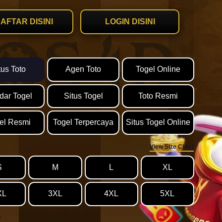
AFTAR DISINI
LOGIN DISINI
tus Toto
Agen Toto
Togel Online
dar Togel
Situs Togel
Toto Resmi
el Resmi
Togel Terpercaya
Situs Togel Online
View Size Chart
S
M
L
XL
XL
3XL
4XL
5XL
y