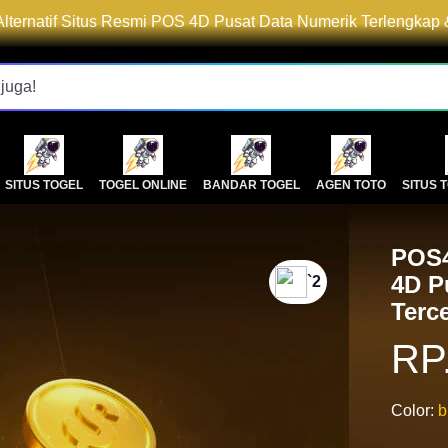
lternatif Situs Resmi POS 4D Pusat Data Numerik Terlengkap 
!
 juga!
SITUS TOGEL
TOGEL ONLINE
BANDAR TOGEL
AGEN TOTO
SITUS 
POS4
4D P
`2
Terc
RP
Color:
b