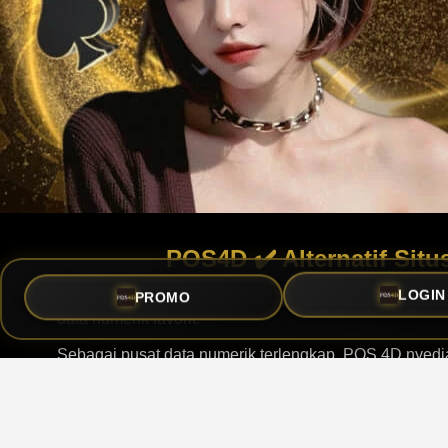
POS4D ✔️ Alternatif Sit
LOGIN
PROMO
POS4D
jadi alternatif resmi terpercaya 2026 yang ban
data numerik favorit.
Sebagai pusat data numerik terlengkap, POS 4D nyediai
memantau perkembangan dengan nyaman tanpa drama se
Link situs
POS 4D
juga udah dioptimalkan buat berbaga
berjalan mulus tanpa ribet pencet sana-sini kayak platf