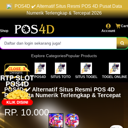
POS4D ✔️ Alternatif Situs Resmi POS 4D Pusat Data
Akses login cepat dan stabil.
Numerik Terlengkap & Tercepat 2026
Pasaran lengkap & result resmi.
Cart
Shop
Account
Bonus menarik setiap hari!
Daftar dan login sekarang juga!
Explore Categories
Popular Products
Shop All
Designs
POS4D
SITUS TOTO
SITUS TOGEL
TOGEL ONLINE
POS4D ✔️ Alternatif Situs Resmi POS 4D
Pusat Data Numerik Terlengkap & Tercepat
2026
RP. 10.000