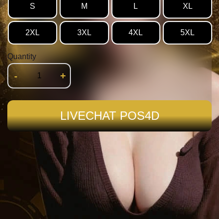
S
M
L
XL
2XL
3XL
4XL
5XL
Quantity
-
+
LIVECHAT POS4D